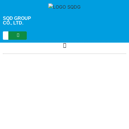
content
SQD GROUP
CO., LTD.