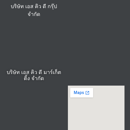
บริษัท เอส คิว ดี กรุ๊ป
จำกัด
บริษัท เอส คิว ดี มาร์เก็ต
ติ้ง จำกัด