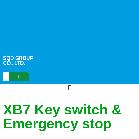
content
SQD GROUP
CO., LTD.
XB7 Key switch &
Emergency stop