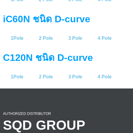
iC60N ชนิด D-curve
1Pole
2 Pole
3 Pole
4 Pole
C120N ชนิด D-curve
1Pole
2 Pole
3 Pole
4 Pole
AUTHORIZED DISTRIBUTOR
SQD GROUP