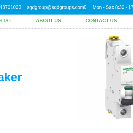
4370100
sqdgroup@sqdgroups.com
Mon - Sat: 8:30 - 1
ELIST
ABOUT US
CONTACT US
aker