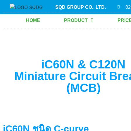
content
SQD GROUP CO., LTD.
02
HOME
PRODUCT
PRIC
iC60N & C120N
Miniature Circuit Bre
(MCB)
iC60N ชนิด C-curve