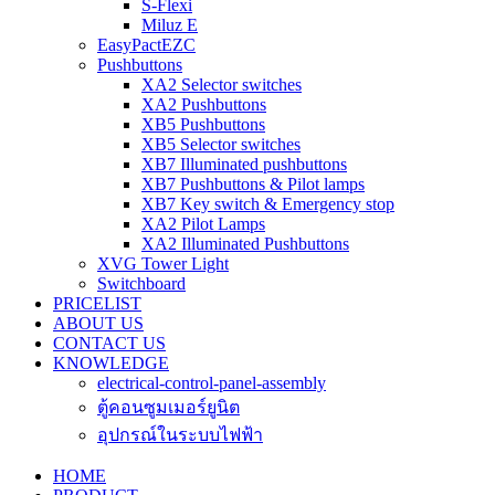
S-Flexi
Miluz E
EasyPactEZC
Pushbuttons
XA2 Selector switches
XA2 Pushbuttons
XB5 Pushbuttons
XB5 Selector switches
XB7 Illuminated pushbuttons
XB7 Pushbuttons & Pilot lamps​
XB7 Key switch & Emergency stop​
XA2 Pilot Lamps
XA2 Illuminated Pushbuttons
XVG Tower Light
Switchboard
PRICELIST
ABOUT US
CONTACT US
KNOWLEDGE
electrical-control-panel-assembly
ตู้คอนซูมเมอร์ยูนิต
อุปกรณ์ในระบบไฟฟ้า
HOME