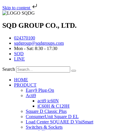
Skip to content
SQD GROUP CO., LTD.
024370100
sqdgroup@sqdgroups.com
Mon - Sat: 8:30 - 17:30
SQD
LINE
Search
HOME
PRODUCT
Easy9 Plug-On
Acti9
acti9 ic60N
iC60H & C120H
Square D Classic Plus
ConsumerUnit Square D EL
Load Center SQUARE D VisiSmart
Switches & Sockets