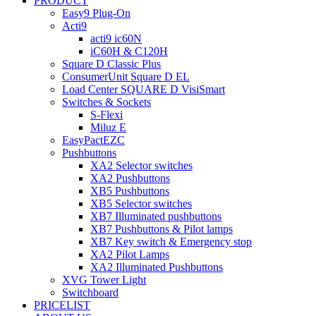
PRODUCT
Easy9 Plug-On
Acti9
acti9 ic60N
iC60H & C120H
Square D Classic Plus
ConsumerUnit Square D EL
Load Center SQUARE D VisiSmart
Switches & Sockets
S-Flexi
Miluz E
EasyPactEZC
Pushbuttons
XA2 Selector switches
XA2 Pushbuttons
XB5 Pushbuttons
XB5 Selector switches
XB7 Illuminated pushbuttons
XB7 Pushbuttons & Pilot lamps​
XB7 Key switch & Emergency stop​
XA2 Pilot Lamps
XA2 Illuminated Pushbuttons
XVG Tower Light
Switchboard
PRICELIST